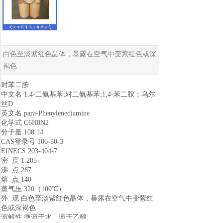
白色至淡紫红色晶体，暴露在空气中变紫红色或深
褐色
对苯二胺
中文名 1,4-二氨基苯;对二氨基苯;1,4-苯二胺；乌尔
丝D
英文名 para-Phenylenediamine
化学式 C6H8N2
分子量 108.14
CAS登录号 106-50-3
EINECS 203-404-7
密 度 1.205
沸 点 267
熔 点 140
蒸气压 320（100℃）
外 观 白色至淡紫红色晶体，暴露在空气中变紫红
色或深褐色
溶解性 微溶于水，溶于乙醇